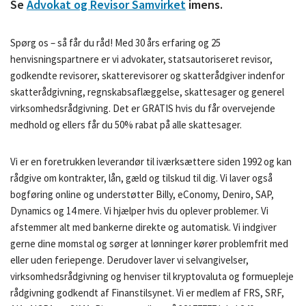
Se
Advokat og Revisor Samvirket
imens.
Spørg os – så får du råd! Med 30 års erfaring og 25
henvisningspartnere er vi advokater, statsautoriseret revisor,
godkendte revisorer, skatterevisorer og skatterådgiver indenfor
skatterådgivning, regnskabsaflæggelse, skattesager og generel
virksomhedsrådgivning. Det er GRATIS hvis du får overvejende
medhold og ellers får du 50% rabat på alle skattesager.
Vi er en foretrukken leverandør til iværksættere siden 1992 og kan
rådgive om kontrakter, lån, gæld og tilskud til dig. Vi laver også
bogføring online og understøtter Billy, eConomy, Deniro, SAP,
Dynamics og 14 mere. Vi hjælper hvis du oplever problemer. Vi
afstemmer alt med bankerne direkte og automatisk. Vi indgiver
gerne dine momstal og sørger at lønninger kører problemfrit med
eller uden feriepenge. Derudover laver vi selvangivelser,
virksomhedsrådgivning og henviser til kryptovaluta og formuepleje
rådgivning godkendt af Finanstilsynet. Vi er medlem af FRS, SRF,