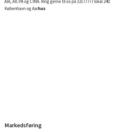
AIA, AICPA og CIMA. Ring gerne til os på 32177777 lokal 240.
København og Aar
hus
Markedsføring